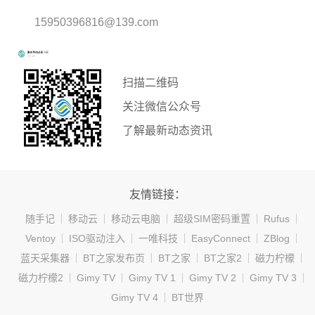
15950396816@139.com
扫描二维码
关注微信公众号
了解最新动态资讯
友情链接：
随手记
移动云
移动云电脑
超级SIM密码重置
Rufus
Ventoy
ISO驱动注入
一唯科技
EasyConnect
ZBlog
蓝天采集器
BT之家发布页
BT之家
BT之家2
磁力柠檬
磁力柠檬2
Gimy TV
Gimy TV 1
Gimy TV 2
Gimy TV 3
Gimy TV 4
BT世界